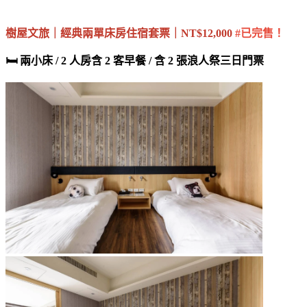
樹屋文旅｜經典兩單床房住宿套票｜NT$12,000
#已完售！
🛏️ 兩小床 / 2 人房
含 2 客早餐
/ 含 2 張浪人祭三日門票