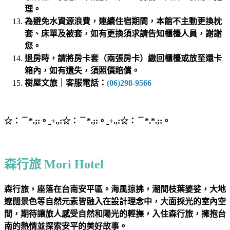
理。
為避免水資源浪費，連續住宿期間，本館不主動更換枕
套、床單及被套，如有更換須求請告知櫃檯人員，謝謝
您。
退房時，請將房卡套（兩張房卡）繳回櫃檯或放至還卡
箱內，如有遺失，須照價賠償。
樹屋文旅｜客服電話：
(06)298-9566
☆：﹉*.;:。ˍ+.,:☆：﹉*.;:。ˍ+.,:☆：﹉*.*.;:。
森行旅 Mori Hotel
森行旅，座落在台南安平區。海風掠拂，潮間枝葉婆娑，大地
遼闊景色等自然元素皆融入在設計理念中，大面採光的室內空
間，期待讓旅人感受自然和陽光的輕撫，入住森行旅，擁抱台
南的熱情並探索安平的美好故事。