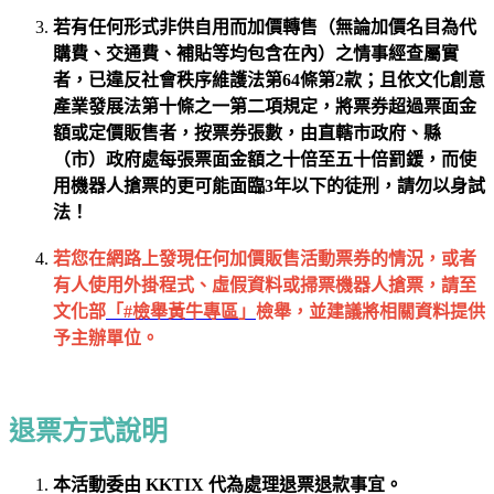
若有任何形式非供自用而加價轉售（無論加價名目為代
購費、交通費、補貼等均包含在內）之情事
經查屬實
者
，已違反社會秩序維護法第64條第2款；且依文化創意
產業發展法第十條之一第二項規定，將票券超過票面金
額或定價販售者，按票券張數，由直轄市政府、縣
（市）政府處每張票面金額之十倍至五十倍罰鍰，而使
用機器人搶票的更可能面臨3年以下的徒刑，請勿以身試
法！
若您在網路上發現任何加價販售活動票券的情況，或者
有人使用外掛程式、虛假資料或掃票機器人搶票，請至
文化部
「#檢舉黃牛專區」
檢舉，
並建議將相關資料提供
予主辦單位。
退票方式說明
本活動委由 KKTIX 代為處理退票退款事宜。