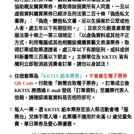
協助親友購買票券，應取得該個資所有人同意，一旦以
虛假資料購買票券已經涉及刑法第二百十條「偽造私文
書罪」：「偽造、變造私文書，足以生損害於公眾或他
人者，處五年以下有期徒刑。」 ；且依文化創意產業發
展法第十條之一第三項規定：「以虛偽資料或其他不正
方式，利用電腦或其他相關設備購買藝文表演票券，取
得訂票或取票憑證者，處三年以下有期徒刑，或科或併
科新臺幣三百萬以下罰金。」主辦單位及 KKTIX 皆有
權利立即取消該消費者訂單，請勿以身試法！
住宿套票為
「KKTIX 紙本票券」
，
不會產生電子票券
QR Code
，付款後「無需自取電子票券」，訂單成立後
KKTIX 將透過 E-mail 發送「訂單資料」至購票代表人
信箱，請確認填寫資料是否相符即可。
每人一票，憑
KKTIX 紙本票券至浪人祭活動會場「服
務台」
兌換手環入場，
此票種不適用於
未滿 12 歲兒童免
費、單日票券及愛心票優惠
。