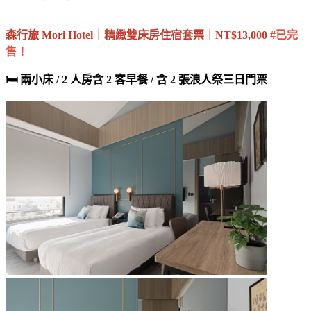
森行旅 Mori Hotel｜
精緻雙床房
住宿套票｜NT$13,000
#已完
售！
🛏️ 兩小床 / 2 人房
含 2 客早餐
/ 含 2 張浪人祭三日門票