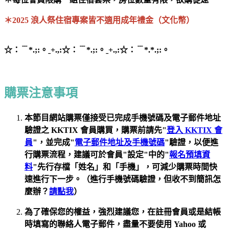
＊
2025 浪人祭住宿專案皆不適用成年禮金（文化幣）
☆：﹉*.;:。ˍ+.,:☆：﹉*.;:。ˍ+.,:☆：﹉*.*.;:。
購票注意事項
本節目網站購票
僅接受已完成手機號碼及電子郵件地址
驗證之 KKTIX 會員購買，
購票前請先"
登入 KKTIX 會
員
"，
並完成
"
電子郵件地址及手機號碼
"
驗證，以便進
行購票流程，建議可於會員"設定"中的"
報名預填資
料
"先行存檔「姓名」和「手機」，可減少購票時間快
速進行下一步。
（進行手機號碼驗證，但收不到簡訊怎
麼辦？
請點我
）
為了確保您的權益，強烈建議您，在註冊會員或是結帳
時填寫的聯絡人電子郵件，盡量不要使用 Yahoo 或