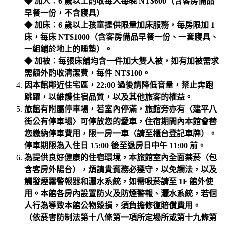
◆ 加人：6 歲以上酌收每人每晚 NT$600（含客房備品
早餐一份，不含寢具）
◆ 加床：6 歲以上孩童提供限量加床服務，每房限加 1
床，每床 NT$1000（含客房備品早餐一份、一套寢具、
一組鋪於地上的睡墊）。
◆ 加被：每張床舖均含一件加大雙人被，如有加被需求
需額外酌收清潔費，每件 NT$100。
因本館鄰近住宅區，22:00 過後請降低音量，禁止奔跑
跳躍，以維護住宿品質，以及其他旅客的權益。
旅館有附屬停車場，若室內停滿，旅館旁亦有〈建平八
街公有停車場〉可停放您的愛車，住宿期間內本館會替
您繳納停車費用，限一房一車（請至櫃台登記車牌）。
停車期限為入住日 15:00 後至退房日中午 11:00 前。
為提供良好健康的住宿環境，本旅館室內全面禁菸（包
含客房外陽台），煩請貴賓務必遵守，以免觸法，以及
觸發煙霧警報器和灑水系統，如需吸菸請至 1F 館外使
用。本館各房內設置防火及防煙警報、灑水系統，若個
人行為導致本館公物毀損，須負擔修復賠償費用。
（依菸害防制法第十八條第一項所定場所或第十九條第