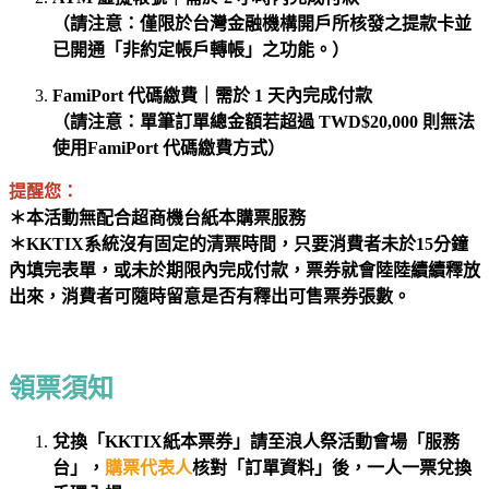
（請注意：僅限於台灣金融機構開戶所核發之提款卡並
已開通「非約定帳戶轉帳」之功能。）
FamiPort 代碼繳費｜需於 1 天內完成付款
（請注意：單筆訂單總金額若超過 TWD$20,000 則無法
使用FamiPort 代碼繳費方式）
提醒您：
＊
本活動無配合超商機台紙本購票服務
＊KKTIX系統沒有固定的清票時間，只要消費者未於15分鐘
內填完表單，或未於期限內完成付款，票券就會陸陸續續釋放
出來，消費者可隨時留意是否有釋出可售票券張數。
領票須知
兌換「KKTIX紙本票券」請至浪人祭活動會場「服務
台」，
購票代表人
核對「訂單資料」後，一人一票兌換