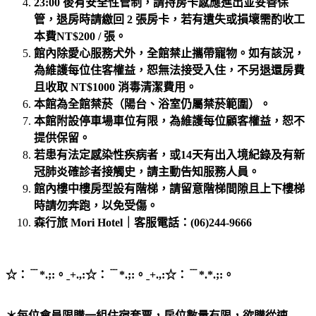
23:00 後有安全性管制，請持房卡感應進出並妥善保
管，退房時請繳回 2 張房卡，若有遺失或損壞需酌收工
本費NT$200 / 張。
館內除愛心服務犬外，全館禁止攜帶寵物。如有該況，
為維護每位住客權益，恕無法接受入住，不另退還房費
且收取 NT$1000 消毒清潔費用。
本館為全館禁菸（陽台、浴室仍屬禁菸範圍）。
本館附設停車場車位有限，為維護每位顧客權益，恕不
提供保留。
若患有法定感染性疾病者，或14天有出入境紀錄及有新
冠肺炎確診者接觸史，請主動告知服務人員。
館內樓中樓房型設有階梯，請留意階梯間隙且上下樓梯
時請勿奔跑，以免受傷。
森行旅 Mori Hotel｜客服電話：(06)244-9666
☆：﹉*.;:。ˍ+.,:☆：﹉*.;:。ˍ+.,:☆：﹉*.*.;:。
＊每位會員限購一組住宿套票，
房位數量有限，欲購從速