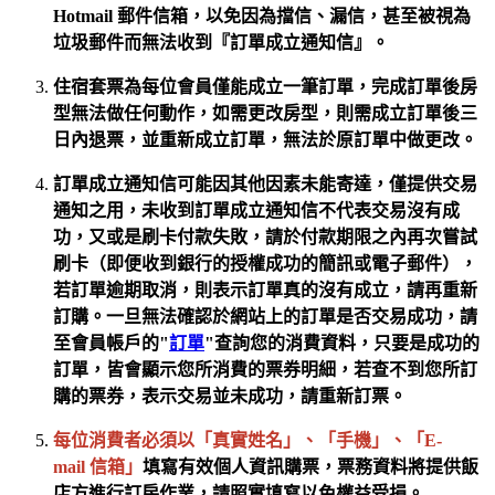
Hotmail 郵件信
箱，以免因為擋信、漏信，甚至被視為
垃圾郵件而無法收到『訂單成立通知信』。
住宿套票為每位會員僅能成立一筆訂單，完成訂單後房
型無法做任何動作，如需更改房型，則需成立訂單後三
日內退票，並重新成立訂單，無法於原訂單中做更改。
訂單成立通知信可能因其他因素未能寄達，僅提供交易
通知之用，未收到訂單成立通知信不代表交易沒有成
功，又或是刷卡付款失敗，請於付款期限之內再次嘗試
刷卡（即便收到銀行的授權成功的簡訊或電子郵件），
若訂單逾期取消，則表示訂單真的沒有成立，請再重新
訂購。一旦無法確認於網站上的訂單是否交易成功，請
至會員帳戶的"
訂單
"查詢您的消費資料，只要是成功的
訂單，皆會顯示您所消費的票券明細，若查不到您所訂
購的票券，表示交易並未成功，請重新訂票。
每位消費者必須以「真實姓名」、「
手機」、
「
E-
mail
信箱」
填寫有效個人資訊購票，
票務資料將提供飯
店方進行訂房作業，請照實填寫以免權益受損。