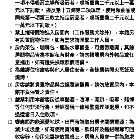
一項不得吸菸之場所吸菸者，處新臺幣二千元以上一萬
元以下罰鍰。 違反第十五條第二項規定，使用類菸品或
同條第一項第三款之指定菸品者，處新臺幣二千元以上
一萬元以下罰鍰。）
禁止攜帶寵物進入房間內（工作服務犬除外），本館另
有設置寵物住宿，如有需求請聯繫工作人員。
房內茶包、咖啡包、瓶裝水等備品，可攜帶離開；其餘
房間物品皆為本館私有財產，請勿損壞房內外物品或任
意攜出，如有遺失損壞照價賠償。
為維護住宿旅客與他人居住安全，全棟嚴禁開火烹飪及
燒烤。
房客請將貴重物品與金錢隨身攜帶，請勿放置房內，本
館不負保管之責任。
嚴禁利用本館客房從事酗酒、喧嘩、開趴、吸毒、賭博
等任何非法行為，若經發現一律報警處理並退房，也不
退還當日入住款項。
響應節約能源愛地球，出門時請取出房卡關閉電源；為
減少垃圾量，如有使用寶特瓶、飲料杯及鐵鋁罐等可回
收容器，使用完畢請放置桌上，房務人員會一併為您處