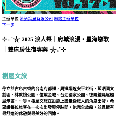
主辦單位
笨道策展有限公司
聯絡主辦單位
下一步
⊹₊˚𓇼
2025 浪人祭｜府城浪漫・星海戀歌
𓇼₊˚⊹
｜雙床房住宿專案
樹屋文旅
佇立於古色古香的台南府都裡，周邊鄰近安平老街、藍晒圖文
創區、林默娘公園、億載金城、台江國家公園、德陽艦驅逐艦
展示館⋯⋯等。樹屋文旅在設施上盡量從旅人的角度出發，希
望讓每位旅客在一次次出發與停駐間，能完全放鬆，並且擁有
最舒適的休憩與最美好的回憶。