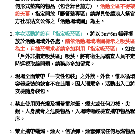
何形式墊高的物品（包含舞台前方），
活動全區不得架
設天幕
，指定開放「野餐墊專區」請詳見後續浪人祭官
方社群貼文公佈之「活動場域圖」為主。
本次活動將設有「指定吸菸區」
，將以 3m*6m 帳篷擺
放於活動場域外各處，
請依活動場域地圖標示之吸菸區
為主，有抽菸需求者請多加利用「指定吸菸區」
，如在
「戶外非指定吸菸區」吸菸，將有衛生局稽查人員不定
時巡視取締開罰，請務必多加留意。
現場全面禁帶「一次性包裝」之外飲、外食，惟以循環
容器盛裝的飲食不在此限。因人潮眾多，活動出入口將
安檢隨身袋包。
禁止使用閃光燈及攜帶雷射筆、煙火或任何刀械、尖
銳、人身威脅之
危險物品，入場時需經檢查攜帶物品程
序。
禁止攜帶蠟燭、煙火、信號彈、煙霧彈或任何易燃物品