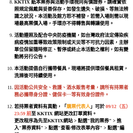
KKTIX 紙本票券與
活動手環視同有價證券，請確實依
照規定佩戴與妥善保存，如發生遺失、破損、等無法辨
識之狀況，
本活動及館方
恕不補發，
若需入場則需以現
場最高票價入場，
手環亦不得轉售與轉讓使用。
活動遵照及配合中央防疫機關，如台灣政府法定傳染疾
病疫情加重導致政策限制或天災等不可抗力因素，主辦
單位保留隨時修正、暫停或終止本活動之權利，如有變
動將另行公告。
本活動提倡自行攜帶餐具，現場將提供環保餐具租賃，
洗滌後可持續使用。
因活動公共安全、救護、酒水販售考量，請所有持票者
務必攜帶身分證、健保卡⋯等有效身份證件。
若持票者
資料
有異動，「
購票代表人
」可於
09/12（五）
23:59
前
至 KKTIX 網站
更改訂單資料
。
更改程序為先至KKTIX網站
> 點選"我的票券"
> 進
入"票券資料" > 點選"查看/修改表單內容" > 點選"編