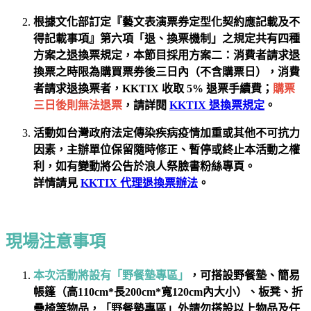
根據文化部訂定『藝文表演票券定型化契約應記載及不
得記載事項』第六項「退、換票機制」之規定共有四種
方案之退換票規定，本節目採用方案二：消費者請求退
換票之時限為購買票券後三日內（不含購票日），消費
者請求退換票者，KKTIX 收取 5% 退票手續費；
購票
三日後則無法退票
，
請詳閱
KKTIX 退換票規定
。
活動如
台灣政府法定傳染疾病疫情加重
或其他不可抗力
因素，主辦單位保留隨時修正、暫停或終止本活動之權
利，如有變動將公告於浪人祭臉書粉絲專頁。
詳情請見
KKTIX 代理退換票辦法
。
現場注意事項
本次活動將設有「野餐墊專區」
，可搭設野餐墊、簡易
帳篷（高110cm*長200cm*寬120cm內大小）、板凳、折
疊椅等物品，「野餐墊專區」外請勿搭設以上物品及任