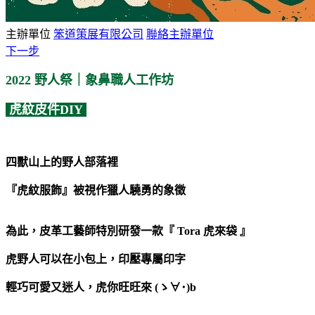
主辦單位
笨道策展有限公司
聯絡主辦單位
下一步
2022 野人祭｜象鼻職人工作坊
虎紋皮件DIY
四獸山上的野人部落裡
『
虎紋服飾
』
被視作獵人驍勇的象徵
​​
為此，皮革工藝師特別研發一款『 Tora 虎來袋 』
虎野人可以在小包上，印壓專屬印字
輕巧可愛又迷人，虎你旺旺來 (ゝ∀･)b