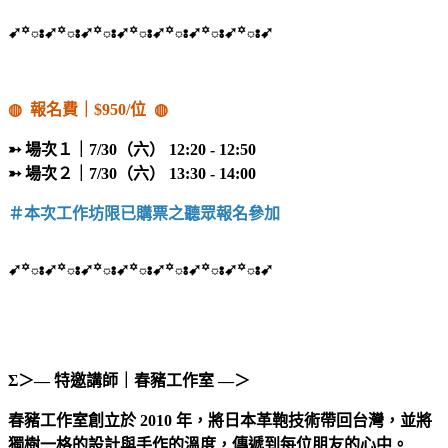
➹꙳ః➹꙳ః➹꙳ః➹꙳ః➹꙳ః➹꙳ః➹꙳ః➹
◍
報名費｜$950/位
◍
➳ 場次１｜7/30（六）
12:20 - 12:50
➳ 場次２｜7/30（六）
13:30 - 14:00
＃本次工作坊限已購票之聽眾報名參加
➹꙳ః➹꙳ః➹꙳ః➹꙳ః➹꙳ః➹꙳ః➹꙳ః➹
Σ＞― 特邀講師｜春豬工作室 ―＞
春豬工作室創立於 2010 年，將日本革鞄技術帶回台灣，並將
獨樹一格的設計與手作的溫度，傳遞到每位朋友的心中。