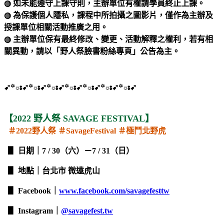
◍
如未能遵守上課守則，主辦單位有權請學員終止上課。
◍ 為保護個人隱私，課程中所拍攝之圖影片，僅作為主辦及
授課單位相關活動推廣之用。
◍ 主辦單位保有最終修改、變更、活動解釋之權利，若有相
關異動，
請以「野人祭臉書粉絲專頁」公告為主。
➹꙳ః➹꙳ః➹꙳ః➹꙳ః➹꙳ః➹꙳ః➹꙳ః➹
​
【2022 野人祭 SAVAGE FESTIVAL】
＃2022野人祭 ＃SavageFestival ＃極鬥北野虎
▋ 日期｜7 / 30（六）－7 / 31（日）
▋ 地點｜台北市 微遠虎山
▋ Facebook｜
www.facebook.com/savagefesttw
▋ Instagram｜
@savagefest.tw