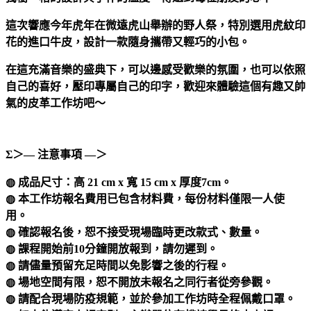
這次響應今年虎年在微遠虎山舉辦的野人祭，特別選用虎紋印
花的進口牛皮，設計一款隨身攜帶又輕巧的小包。
在這充滿音樂的盛典下，可以邊感受歡樂的氛圍，也可以依照
自己的喜好，壓印專屬自己的印字，歡迎來體驗這個有趣又帥
氣的皮革工作坊吧～
Σ＞― 注意事項 ―＞
◍
成品尺寸：高 21 cm x 寬 15 cm x 厚度7cm。
◍ 本工作坊報名費用已包含材料費，
每份材料僅限一人使
用
。
◍
確認報名後，恕不接受現場臨時更改款式、數量。
◍ 課程開始前10分鐘開放報到，請勿遲到。
◍ 請儘量預留充足時間以免影響之後的行程。
◍ 場地空間有限，恕不開放未報名之同行者從旁參觀。
◍ 請配合現場防疫規範，並於參加工作坊時全程佩戴口罩。